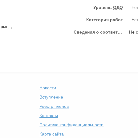
Уровень
ОДО
- Не
Категория работ
- Не
рмь, ,
Сведения о соответствии члена СРО условиям членства в СРО, предусмотренным законодательством РФ и (или) внутренними документами СРО
Не с
Новости
Вступление
Реестр членов
Контакты
Политика конфиденциальности
Карта сайта