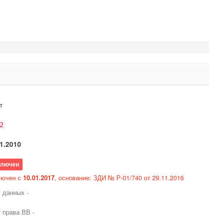
т
2
1.2010
ключен
лючен с
10.01.2017
, основание: ЗДИ № Р-01/740 от 29.11.2016
т данных -
т права ВВ -