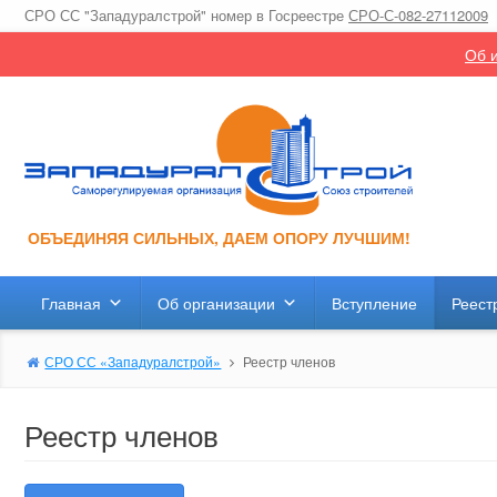
СРО СС "Западуралстрой" номер в Госреестре
СРО-С-082-27112009
Об и
ОБЪЕДИНЯЯ СИЛЬНЫХ, ДАЕМ ОПОРУ ЛУЧШИМ!
Главная
Об организации
Вступление
Реест
СРО СС «Западуралстрой»
Реестр членов
Реестр членов