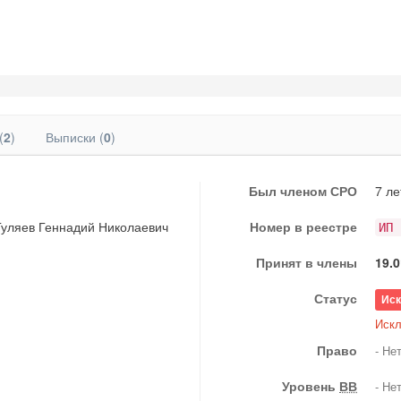
(
2
)
Выписки (
0
)
Был членом СРО
7 ле
уляев Геннадий Николаевич
Номер в реестре
ИП 
Принят в члены
19.0
Статус
Ис
Иск
Право
- Не
Уровень
ВВ
- Не