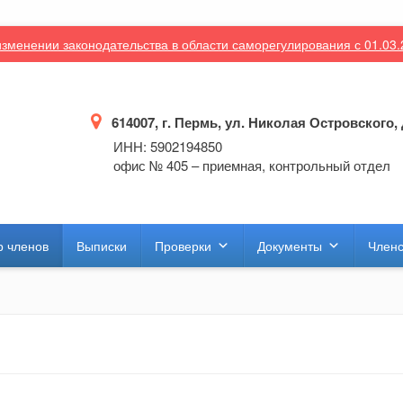
зменении законодательства в области саморегулирования с 01.03
614007, г. Пермь, ул. Николая Островского, 
ИНН: 5902194850
офис № 405 – приемная, контрольный отдел
р членов
Выписки
Проверки
Документы
Членс