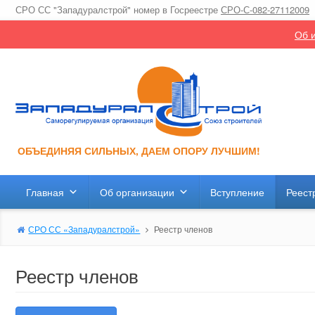
СРО СС "Западуралстрой" номер в Госреестре
СРО-С-082-27112009
Об и
ОБЪЕДИНЯЯ СИЛЬНЫХ, ДАЕМ ОПОРУ ЛУЧШИМ!
Главная
Об организации
Вступление
Реест
СРО СС «Западуралстрой»
Реестр членов
Реестр членов