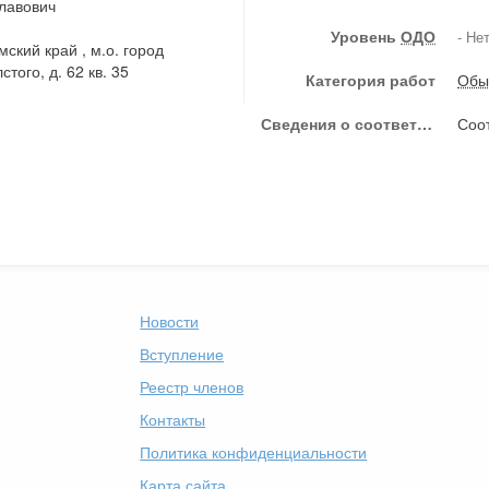
лавович
Уровень
ОДО
- Не
ский край , м.о. город
стого, д. 62 кв. 35
Категория работ
Обы
Сведения о соответствии члена СРО условиям членства в СРО, предусмотренным законодательством РФ и (или) внутренними документами СРО
Соот
Новости
Вступление
Реестр членов
Контакты
Политика конфиденциальности
Карта сайта