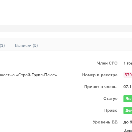
(
3
)
Выписки (
5
)
Член СРО
1 го
енностью «Строй-Групп-Плюс»
Номер в реестре
570
Принят в члены
07.1
Статус
Явл
Право
Дей
Уровень
ВВ
до 
Взн