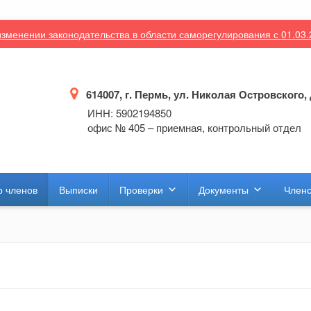
зменении законодательства в области саморегулирования с 01.03
614007, г. Пермь, ул. Николая Островского, 
ИНН: 5902194850
офис № 405 – приемная, контрольный отдел
р членов
Выписки
Проверки
Документы
Членс