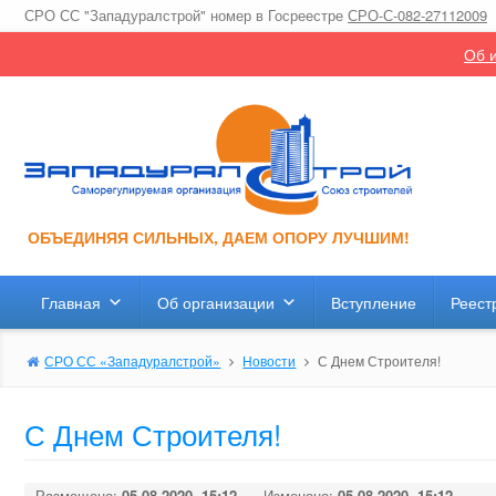
СРО СС "Западуралстрой" номер в Госреестре
СРО-С-082-27112009
Об и
ОБЪЕДИНЯЯ СИЛЬНЫХ, ДАЕМ ОПОРУ ЛУЧШИМ!
Главная
Об организации
Вступление
Реест
СРО СС «Западуралстрой»
Новости
С Днем Строителя!
С Днем Строителя!
Размещено:
05.08.2020, 15:12
Изменено:
05.08.2020, 15:12