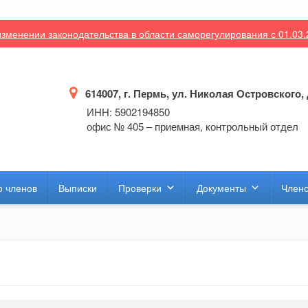
зменении законодательства в области саморегулирования с 01.03
614007, г. Пермь, ул. Николая Островского, 
ИНН: 5902194850
офис № 405 – приемная, контрольный отдел
р членов
Выписки
Проверки
Документы
Членс