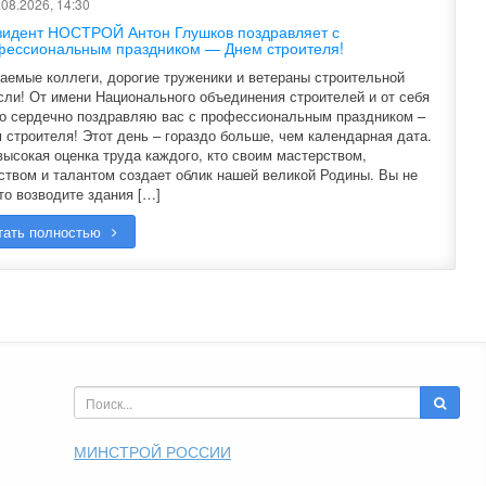
08.2026, 14:30
зидент НОСТРОЙ Антон Глушков поздравляет с
фессиональным праздником — Днем строителя!
аемые коллеги, дорогие труженики и ветераны строительной
сли! От имени Национального объединения строителей и от себя
о сердечно поздравляю вас с профессиональным праздником –
 строителя! Этот день – гораздо больше, чем календарная дата.
высокая оценка труда каждого, кто своим мастерством,
ством и талантом создает облик нашей великой Родины. Вы не
то возводите здания […]
тать полностью
МИНСТРОЙ РОССИИ