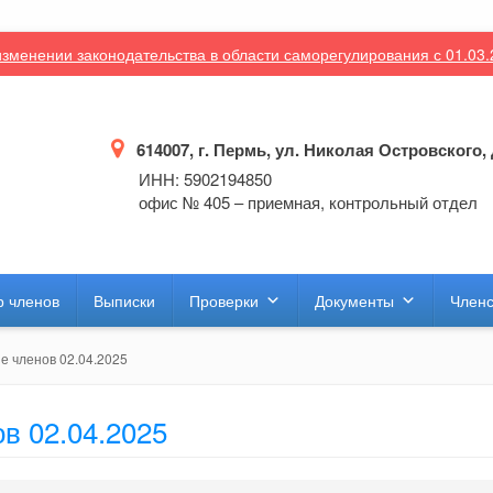
зменении законодательства в области саморегулирования с 01.03
614007, г. Пермь, ул. Николая Островского, 
ИНН: 5902194850
офис № 405 – приемная, контрольный отдел
р членов
Выписки
Проверки
Документы
Членс
е членов 02.04.2025
в 02.04.2025