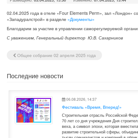
02.04.2025 года в отеле «Four Elements Perm», зал «Лондон»
«Западуралстрой» в разделе
«Документы»
Благодарим за участие в управлении саморегулируемой органи
С уважением, Генеральный директор
Ю.В. Сахарников
Общее собрание 02 апреля 2025 года
Навигация
по
записям
Последние новости
06.08.2026, 14:37
Фестиваль «Время, Вперед!»
Строительная отрасль Российской Феде
70 лет со дня учреждения Дня строител
веха, а символ эпохи, которая вместила
развитие строительной сферы, объедин
тысяч специалистов и компаний в облик 