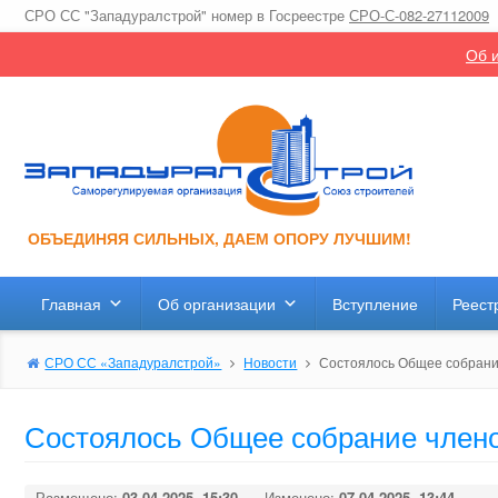
СРО СС "Западуралстрой" номер в Госреестре
СРО-С-082-27112009
Об и
ОБЪЕДИНЯЯ СИЛЬНЫХ, ДАЕМ ОПОРУ ЛУЧШИМ!
Главная
Об организации
Вступление
Реест
СРО СС «Западуралстрой»
Новости
Состоялось Общее собрани
Состоялось Общее собрание члено
Размещено:
03.04.2025, 15:30
Изменено:
07.04.2025, 13:44