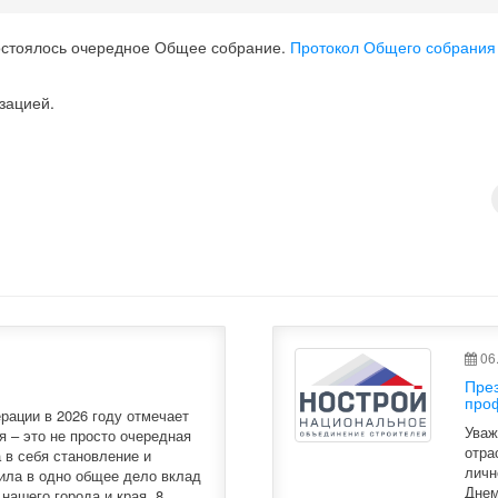
 состоялось очередное Общее собрание.
Протокол Общего собрания 
зацией.
06.
Пре
про
рации в 2026 году отмечает
Уваж
я – это не просто очередная
отра
 в себя становление и
личн
ила в одно общее дело вклад
Днем
нашего города и края. 8